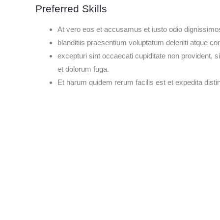
Preferred Skills
At vero eos et accusamus et iusto odio dignissim
blanditiis praesentium voluptatum deleniti atque co
excepturi sint occaecati cupiditate non provident, si
et dolorum fuga.
Et harum quidem rerum facilis est et expedita distin