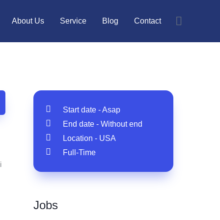
About Us
Service
Blog
Contact
Start date - Asap
End date - Without end
Location - USA
Full-Time
i
Jobs