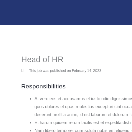
Skip
to
content
Head of HR
This job was published on February 14, 2023
Responsibilities
At vero eos et accusamus et iusto odio dignissimos
quos dolores et quas molestias excepturi sint occaec
deserunt mollitia animi, id est laborum et dolorum f
Et harum quidem rerum facilis est et expedita distin
Nam libero tempore, cum soluta nobis est eligendi