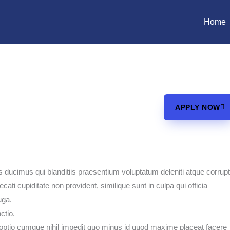
Home
APPLY NOW
 ducimus qui blanditiis praesentium voluptatum deleniti atque corrupt
ati cupiditate non provident, similique sunt in culpa qui officia
uga.
ctio.
 optio cumque nihil impedit quo minus id quod maxime placeat facere