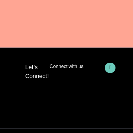
L
Let’s
Connect with us
i
n
Connect!
k
e
d
i
n