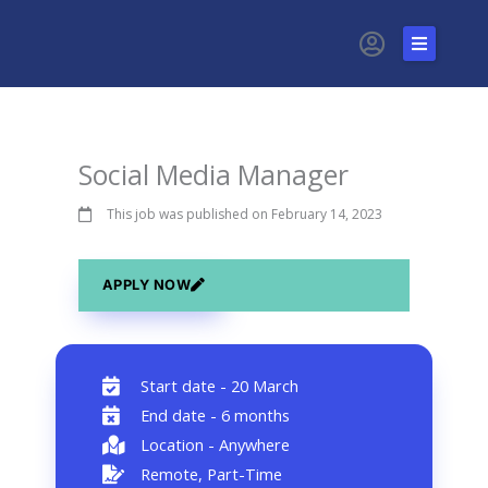
Skip
to
content
Home
Social Media Manager
About Us
This job was published on February 14, 2023
Service
Blog
APPLY NOW
Contact
Start date - 20 March
End date - 6 months
Location - Anywhere
Remote, Part-Time